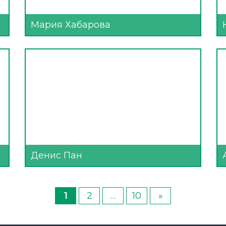
Мария Хабарова
Денис Пан
1
2
…
10
»