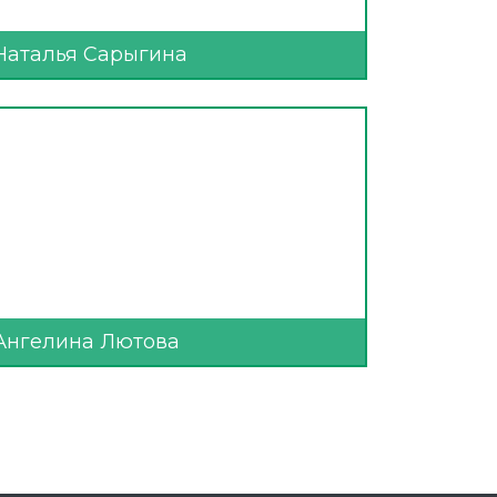
Наталья Сарыгина
Ангелина Лютова