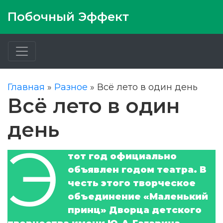
Побочный Эффект
Главная
»
Разное
»
Всё лето в один день
Всё лето в один
день
Э
тот год официально
объявлен годом театра. В
честь этого творческое
объединение «Маленький
принц» Дворца детского