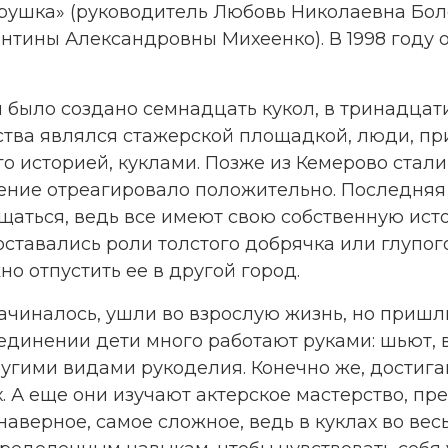
грушка» (руководитель Любовь Николаевна Бол
нтины Александровны Михеенко). В 1998 году 
 было создано семнадцать кукол, в тринадцати
ества являлся стажерской площадкой, люди, п
го историей, куклами. Позже из Кемерово стал
ение отреагировало положительно. Последняя 
щаться, ведь все имеют свою собственную исто
ставались роли толстого добрячка или глупого
о отпустить ее в другой город.
 начиналось, ушли во взрослую жизнь, но приш
единении дети много работают руками: шьют, 
угими видами рукоделия. Конечно же, достигаю
х. А еще они изучают актерское мастерство, пр
аверное, самое сложное, ведь в куклах во весь 