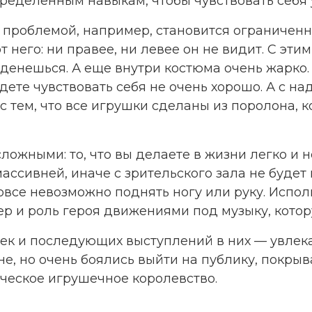
пределенным навыкам, чтобы чувствовать себя 
й проблемой, например, становится ограничен
от него: ни правее, ни левее он не видит. С эт
 денешься. А еще внутри костюма очень жарко. 
дете чувствовать себя не очень хорошо. А с на
 с тем, что все игрушки сделаны из поролона,
ложными: то, что вы делаете в жизни легко и
ассивней, иначе с зрительского зала не будет 
 вовсе невозможно поднять ногу или руку. Исп
р и роль героя движениями под музыку, котору
к и последующих выступлений в них — увлекат
не, но очень боялись выйти на публику, покрыв
рческое игрушечное королевство.