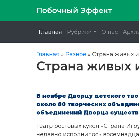
Побочный Эффект
Главная
Рубрики
О нас
Архи
Главная
»
Разное
»
Страна живых 
Страна живых 
В ноябре Дворцу детского тво
около 80 творческих объедине
объединений Дворца существуе
Театр ростовых кукол «Страна Игр
недавно исполнилось восемнадцат