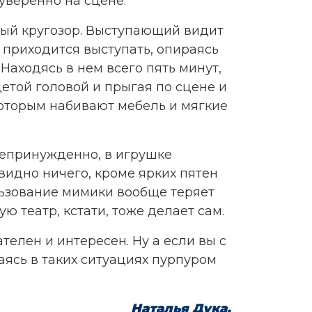
уверенно на сцене.
ный кругозор. Выступающий видит
им приходится выступать, опираясь
Находясь в нем всего пять минут,
детой головой и прыгая по сцене и
 которым набивают мебель и мягкие
 непринужденно, в игрушке
видно ничего, кроме ярких пятен
ользование мимики вообще теряет
ю театр, кстати, тоже делает сам.
елен и интересен. Ну а если вы с
аясь в таких ситуациях пурпуром
Наталья Дука,