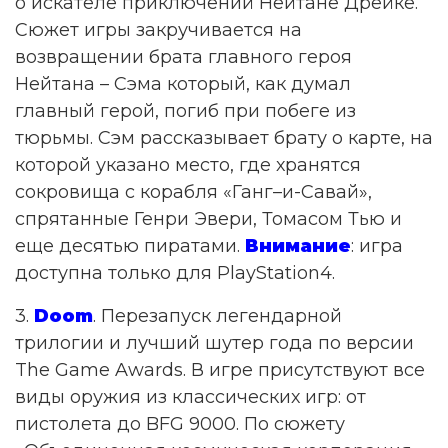
о искателе приключений Нейтане Дрейке.
Сюжет игры закручивается на
возвращении брата главного героя
Нейтана – Сэма который, как думал
главный герой, погиб при побеге из
тюрьмы. Сэм рассказывает брату о карте, на
которой указано место, где хранятся
сокровища с корабля «Ганг–и-Савай»,
спрятанные Генри Эвери, Томасом Тью и
еще десятью пиратами.
Внимание
: игра
доступна только для PlayStation4.
3.
Doom
. Перезапуск легендарной
трилогии и лучший шутер года по версии
The Game Awards. В игре присутствуют все
виды оружия из классических игр: от
пистолета до BFG 9000. По сюжету