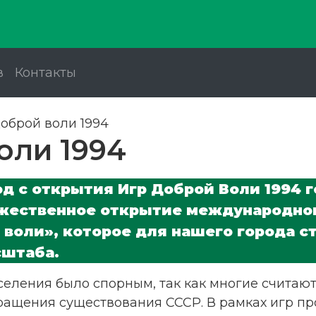
в
Контакты
оброй воли 1994
оли 1994
д с открытия Игр Доброй Воли 1994 го
жественное открытие международног
 воли», которое для нашего города 
сштаба.
селения было спорным, так как многие считаю
ращения существования СССР. В рамках игр пр