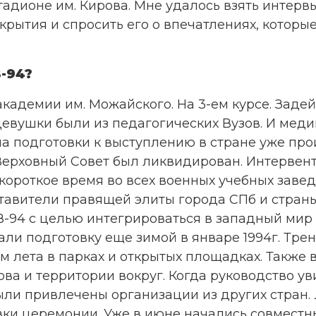
тадионе им. Кирова. Мне удалось взять интерв
рытия и спросить его о впечатлениях, которые
В-94?
академии им. Можайского. На 3-ем курсе. Задей
евушки были из педагогических Вузов. И меди
ала подготовки к выступлению в стране уже п
Верховный Совет был ликвидирован. Интервен
ороткое время во всех военных учебных заведе
тавители правящей элиты города СПб и стра
-94 с целью интегрироваться в западный мир 
али подготовку еще зимой в январе 1994г. Тре
м лета в парках и открытых площадках. Также 
ова и территории вокруг. Когда руководство ув
были привлечены организации из других стран
вки церемонии. Уже в июне начались совместн