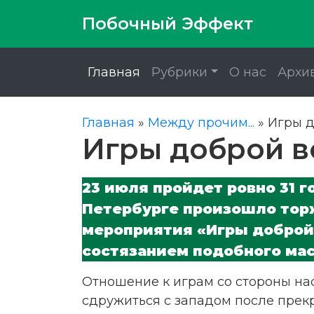
Побочный Эффект
Главная
Рубрики
О нас
Архи
Главная
»
Между прочим...
»
Игры д
Игры доброй в
23 июля пройдет ровно 31 го
Петербурге произошло тор
мероприятия «Игры доброй
состязанием подобного ма
Отношение к играм со стороны на
сдружиться с западом после прек