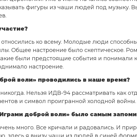
казывать фигуры из чаши людей под музыку. В
ев.
участие?
м относились ко всему. Молодые люди способ
илы. Общее настроение было скептическое. Ром
какие были предстоящие события и понимали к
поднимало настроение.
брой воли» проводились в наше время?
ы никогда. Нельзя ИДВ-94 рассматривать как от
вентов и символ проигранной холодной войны.
 «Играми доброй воли» было самым запо
очень много. Все кричали и радовались. И при
, здесь я внизу чаши из людей в синей форме