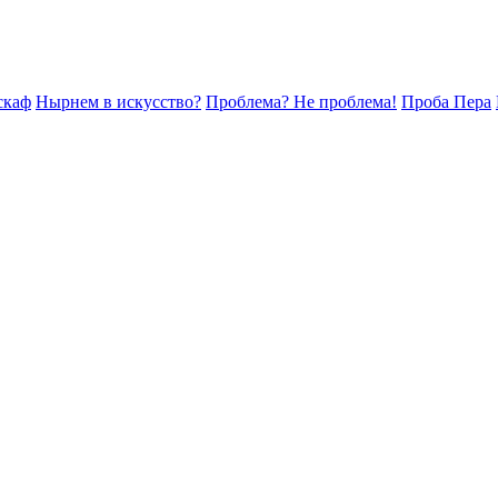
скаф
Нырнем в искусство?
Проблема? Не проблема!
Проба Пера