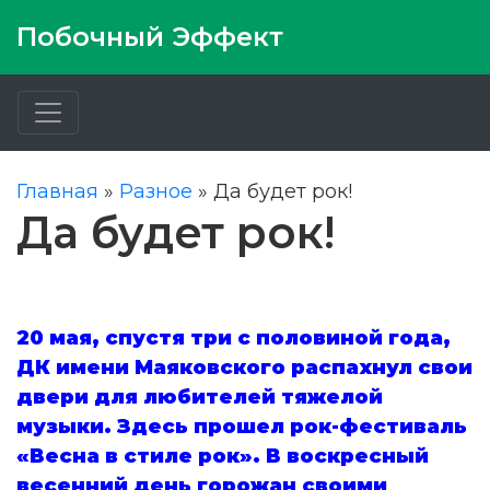
Побочный Эффект
Главная
»
Разное
»
Да будет рок!
Да будет рок!
20 мая, спустя три с половиной года,
ДК имени Маяковского распахнул свои
двери для любителей тяжелой
музыки. Здесь прошел рок-фестиваль
«Весна в стиле рок». В воскресный
весенний день горожан своими