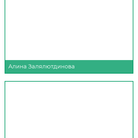
Алина Залялютдинова