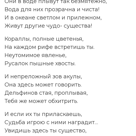
Они в воде плывут так безмятежно,
Вода для них прозрачна и чиста!
И в океане светлом и прилежном,
Живут другие чудо- существа!
Кораллы, полные цветенья,
На каждом рифе встретишь ты.
Неутомимое явленье,
Русалок пышные хвосты.
И непреложный зов акулы,
Она здесь может говорить.
Дельфинов стая, проплывая,
Тебя же может обхитрить.
И если их ты приласкаешь,
Судьба игрою с ними наградит…
Увидишь здесь ты существо,