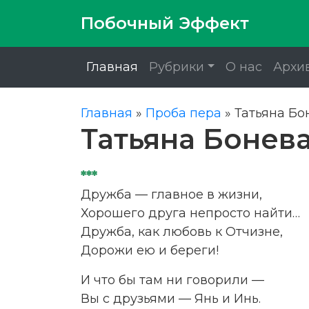
Побочный Эффект
Главная
Рубрики
О нас
Архи
Главная
»
Проба пера
»
Татьяна Бо
Татьяна Бонев
***
Дружба — главное в жизни,
Хорошего друга непросто найти…
Дружба, как любовь к Отчизне,
Дорожи ею и береги!
И что бы там ни говорили —
Вы с друзьями — Янь и Инь.