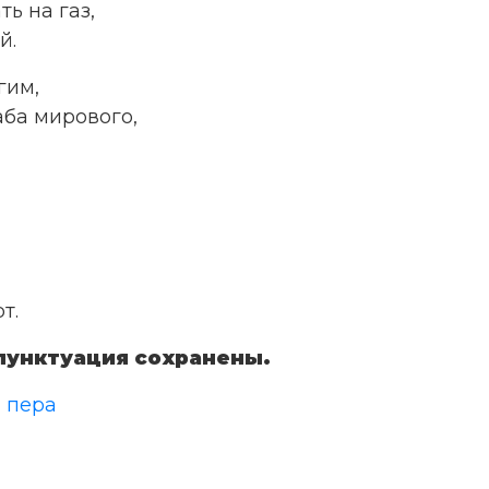
ь на газ,
й.
гим,
ба мирового,
т.
пунктуация сохранены.
 пера