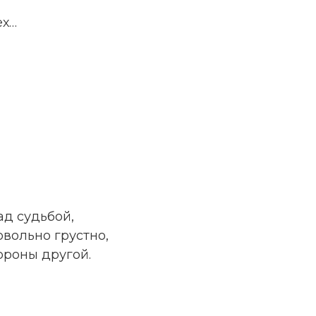
ех…
ад судьбой,
овольно грустно,
тороны другой.