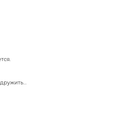
тся.
 дружить…